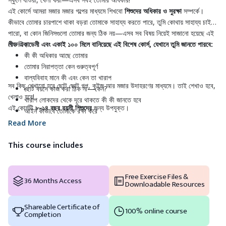
এই কোর্সে আমরা মজার মজার গল্পের মাধ্যমে শিখবো
শিশুদের অধিকার ও সুরক্ষা
সম্পর্কে।
কীভাবে তোমার চারপাশে থাকা বড়রা তোমাকে সাহায্য করতে পারে, তুমি কোথায় সাহায্য চাইতে
পারো, বা কোন জিনিসগুলো তোমার জন্য ঠিক নয়—এসব সব বিষয় নিয়েই সাজানো হয়েছে এই
কোর্সটি।
লীড একাডেমী এবং একাই ১০০ মিলে বানিয়েছে এই বিশেষ কোর্স, যেখানে তুমি জানতে পারবে:
কী কী অধিকার আছে তোমার
তোমার নিরাপত্তা কেন গুরুত্বপূর্ণ
বাল্যবিবাহ মানে কী এবং কেন তা খারাপ
সব কিছু শেখানো হবে ছোট ছোট গল্প, কুইজ আর মজার উদাহরণের মাধ্যমে। তাই শেখাও হবে,
ছোট বয়সে কাজ করা ঠিক না—কেন?
খেলাও হবে!
খারাপ লোকদের থেকে দূরে থাকতে কী কী জানতে হবে
এই কোর্সটি
৮-১৪ বছর বয়সী শিশুদের
জন্য উপযুক্ত।
আইন কীভাবে তোমাকে রক্ষা করে
কোনো বিপদে পড়লে কোথায় কল করবে
Read More
This course includes
Free Exercise Files &
36 Months Access
Downloadable Resources
Shareable Certificate of
100% online course
Completion