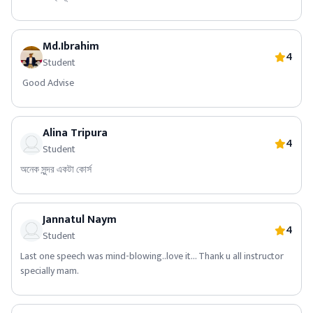
Md.Ibrahim
4
Student
Good Advise
Alina Tripura
4
Student
অনেক সুন্দর একটা কোর্স
Jannatul Naym
4
Student
Last one speech was mind-blowing..love it... Thank u all instructor
specially mam.