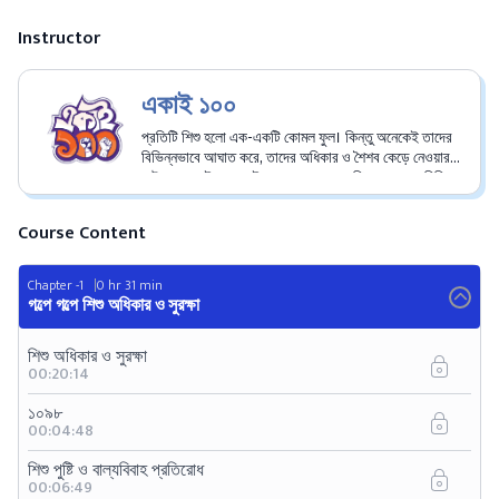
Instructor
একাই ১০০
প্রতিটি শিশু হলো এক-একটি কোমল ফুল। কিন্তু অনেকেই তাদের
বিভিন্নভাবে আঘাত করে, তাদের অধিকার ও শৈশব কেড়ে নেওয়ার
চেষ্টা করে। এই ক্যাম্পেইনের মাধ্যমে আমরা শিশুদের সুরক্ষা নিশ্চিত
করতে চাই, যাতে তারা এবং তাদের অভিভাবকরা ভালো স্পর্শ ও
খারাপ স্পর্শ সম্পর্কে সচেতন হতে পারে। শিশুদের প্রতি সকল ধরনের
Course Content
সহিংসতা প্রতিরোধে একাই ১০০ এক বিশাল আন্দোলন গড়ে তুলতে
যাচ্ছে। একাই ১০০ এর লক্ষ্য—দেশের প্রতিটি শিশুর সুরক্ষা নিশ্চিত
করা, যেন তারা কোনো নির্যাতনের শিকার না হয়। আর যদি কোনো শিশু
Chapter -1
0 hr 31 min
নির্যাতনের শিকার হয়, তাহলে দেশের সকল 'একাই একশো'
গল্পে গল্পে শিশু অধিকার ও সুরক্ষা
অ্যাম্বাসেডররা এক হয়ে তার পাশে দাঁড়াবে।
শিশু অধিকার ও সুরক্ষা
00:20:14
১০৯৮
00:04:48
শিশু পুষ্টি ও বাল্যবিবাহ প্রতিরোধ
00:06:49